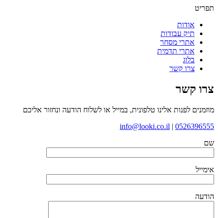
תפריט
אודות
תיק עבודות
אתרי מסחר
אתרי תדמית
בלוג
צרו קשר
צרו קשר
מוזמנים לפנות אלינו טלפונית, במייל או לשלוח הודעה ונחזור אליכם
info@looki.co.il
|
0526396555
שם
אימייל
הודעה